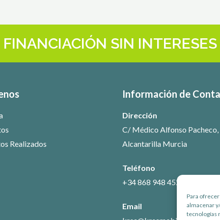
FINANCIACIÓN SIN INTERESES
enos
Información de Cont
a
Dirección
tos
C/ Médico Alfonso Pacheco,
os Realizados
Alcantarilla Murcia
Teléfono
+34 868 948 452
Para ofrecer
Email
almacenar y/
tecnologías 