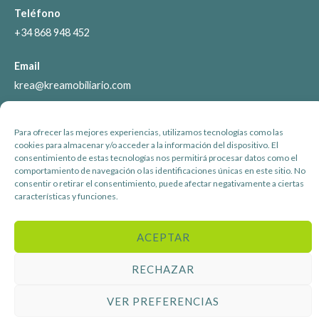
Teléfono
+34 868 948 452
Email
krea@kreamobiliario.com
Información
Para ofrecer las mejores experiencias, utilizamos tecnologías como las
cookies para almacenar y/o acceder a la información del dispositivo. El
consentimiento de estas tecnologías nos permitirá procesar datos como el
Aviso legal
comportamiento de navegación o las identificaciones únicas en este sitio. No
Política de privacidad
consentir o retirar el consentimiento, puede afectar negativamente a ciertas
características y funciones.
Política de cookies
ACEPTAR
RECHAZAR
© 2026 Krea Mobiliario /
Diseño Web
|
GuellCom
VER PREFERENCIAS